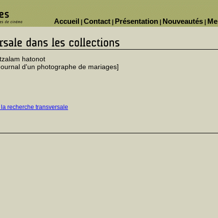
Accueil
Contact
Présentation
Nouveautés
Me
|
|
|
|
tzalam hatonot
Journal d'un photographe de mariages]
 la recherche transversale