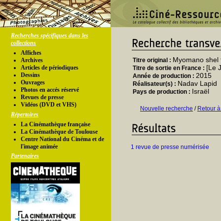
Recherches spécifiques dans les
collections
Affiches
Myomano shel 
Archives
Titre original :
[Le 
Articles de périodiques
Titre de sortie en France :
Dessins
2015
Année de production :
Ouvrages
Nadav Lapid
Réalisateur(s) :
Photos en accés réservé
Israël
Pays de production :
Revues de presse
Vidéos (DVD et VHS)
Nouvelle recherche
/
Retour à
Répertoires
La Cinémathèque française
La Cinémathèque de Toulouse
Centre National du Cinéma et de
l'image animée
1 revue de presse numérisée
Partenaires