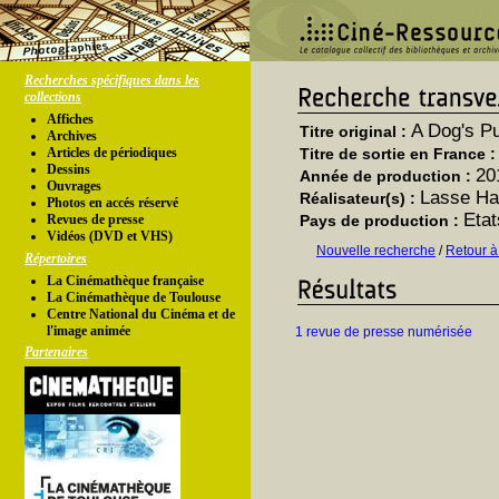
Recherches spécifiques dans les
collections
Affiches
A Dog's P
Titre original :
Archives
Articles de périodiques
Titre de sortie en France 
Dessins
20
Année de production :
Ouvrages
Lasse Ha
Réalisateur(s) :
Photos en accés réservé
Etat
Revues de presse
Pays de production :
Vidéos (DVD et VHS)
Nouvelle recherche
/
Retour à
Répertoires
La Cinémathèque française
La Cinémathèque de Toulouse
Centre National du Cinéma et de
l'image animée
1 revue de presse numérisée
Partenaires