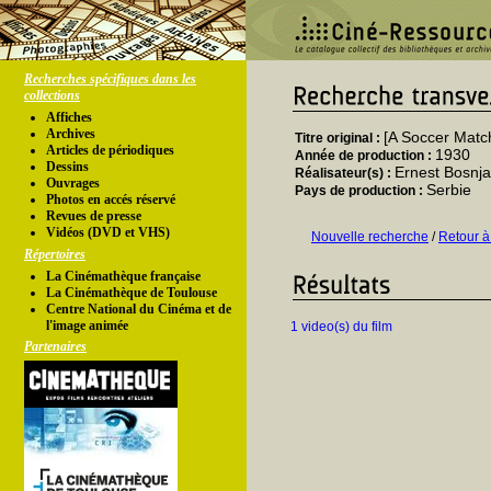
Recherches spécifiques dans les
collections
Affiches
Archives
[A Soccer Matc
Titre original :
Articles de périodiques
1930
Année de production :
Dessins
Ernest Bosnj
Réalisateur(s) :
Ouvrages
Serbie
Pays de production :
Photos en accés réservé
Revues de presse
Vidéos (DVD et VHS)
Nouvelle recherche
/
Retour à
Répertoires
La Cinémathèque française
La Cinémathèque de Toulouse
Centre National du Cinéma et de
l'image animée
1 video(s) du film
Partenaires