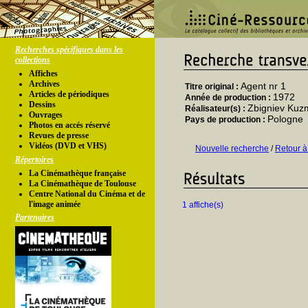
Recherches spécifiques dans les
collections
Affiches
Archives
Agent nr 1
Titre original :
Articles de périodiques
1972
Année de production :
Dessins
Zbigniev Kuz
Réalisateur(s) :
Ouvrages
Pologne
Pays de production :
Photos en accés réservé
Revues de presse
Vidéos (DVD et VHS)
Nouvelle recherche
/
Retour à
Répertoires
La Cinémathèque française
La Cinémathèque de Toulouse
Centre National du Cinéma et de
l'image animée
1 affiche(s)
Partenaires