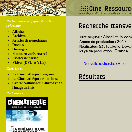
Recherches spécifiques dans les
collections
Affiches
Archives
Abdel et la co
Titre original :
Articles de périodiques
2017
Année de production :
Dessins
Isabelle Dova
Réalisateur(s) :
Ouvrages
France
Pays de production :
Photos en accés réservé
Revues de presse
Vidéos (DVD et VHS)
Nouvelle recherche
/
Retour à
Répertoires
La Cinémathèque française
La Cinémathèque de Toulouse
Centre National du Cinéma et de
l'image animée
Partenaires