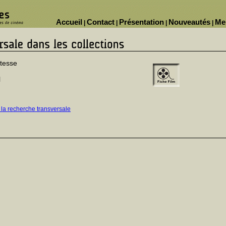
Accueil
Contact
Présentation
Nouveautés
Me
|
|
|
|
mtesse
l
 la recherche transversale