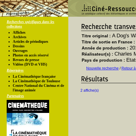
Recherches spécifiques dans les
collections
Affiches
A Dog's 
Titre original :
Archives
Articles de périodiques
Titre de sortie en France 
Dessins
20
Année de production :
Ouvrages
Charles 
Réalisateur(s) :
Photos en accés réservé
Etat
Revues de presse
Pays de production :
Vidéos (DVD et VHS)
Nouvelle recherche
/
Retour à
Répertoires
La Cinémathèque française
La Cinémathèque de Toulouse
Centre National du Cinéma et de
l'image animée
2 affiche(s)
Partenaires