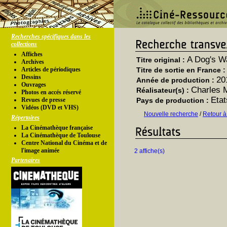
Recherches spécifiques dans les
collections
Affiches
A Dog's 
Titre original :
Archives
Articles de périodiques
Titre de sortie en France 
Dessins
20
Année de production :
Ouvrages
Charles 
Réalisateur(s) :
Photos en accés réservé
Etat
Revues de presse
Pays de production :
Vidéos (DVD et VHS)
Nouvelle recherche
/
Retour à
Répertoires
La Cinémathèque française
La Cinémathèque de Toulouse
Centre National du Cinéma et de
l'image animée
2 affiche(s)
Partenaires