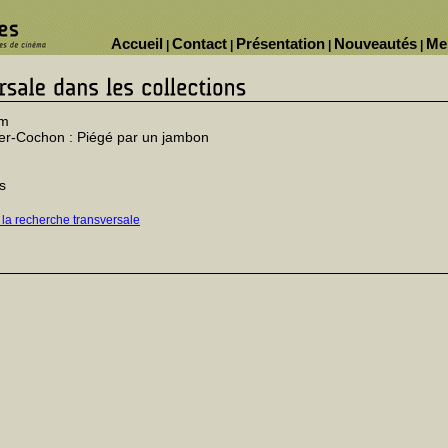
Accueil
Contact
Présentation
Nouveautés
Me
|
|
|
|
am
er-Cochon : Piégé par un jambon
s
 la recherche transversale