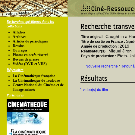
Recherches spécifiques dans les
collections
Affiches
Caught in a H
Archives
Titre original :
Spid
Articles de périodiques
Titre de sortie en France :
Dessins
2019
Année de production :
Ouvrages
Miguel Jiron
Réalisateur(s) :
Photos en accés réservé
Etats-Uni
Pays de production :
Revues de presse
Vidéos (DVD et VHS)
Nouvelle recherche
/
Retour à
Répertoires
La Cinémathèque française
La Cinémathèque de Toulouse
Centre National du Cinéma et de
l'image animée
1 video(s) du film
Partenaires