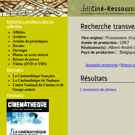
Recherches spécifiques dans les
collections
Affiches
Archives
Possession d'
Titre original :
Articles de périodiques
1967
Année de production :
Dessins
Albert-André
Réalisateur(s) :
Ouvrages
; Belgiqu
Pays de production :
Photos en accés réservé
Revues de presse
Vidéos (DVD et VHS)
Nouvelle recherche
/
Retour à
Répertoires
La Cinémathèque française
La Cinémathèque de Toulouse
Centre National du Cinéma et de
l'image animée
1 dossier(s) de photos
Partenaires