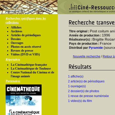
Recherches spécifiques dans les
collections
Affiches
Post coitum ani
Archives
Titre original :
1996
Articles de périodiques
Année de production :
Dessins
Brigitte Roüa
Réalisateur(s) :
Ouvrages
France
Pays de production :
Photos en accés réservé
(sourc
Distribué par
Pyramide
Revues de presse
Vidéos (DVD et VHS)
Nouvelle recherche
/
Retour à
Répertoires
La Cinémathèque française
La Cinémathèque de Toulouse
Centre National du Cinéma et de
l'image animée
1 affiche(s)
Partenaires
2 article(s) de périodiques
1 ouvrage(s)
2 dossier(s) de photos
1 revue de presse numérisée
1 video(s) du film