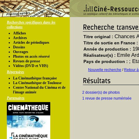
Recherches spécifiques dans les
collections
Affiches
Chances A
Titre original :
Archives
Articles de périodiques
Titre de sortie en France 
Dessins
19
Année de production :
Ouvrages
Emile Ard
Réalisateur(s) :
Photos en accés réservé
; Et
Revues de presse
Pays de production :
Vidéos (DVD et VHS)
Nouvelle recherche
/
Retour à
Répertoires
La Cinémathèque française
La Cinémathèque de Toulouse
Centre National du Cinéma et de
l'image animée
2 dossier(s) de photos
Partenaires
1 revue de presse numérisée