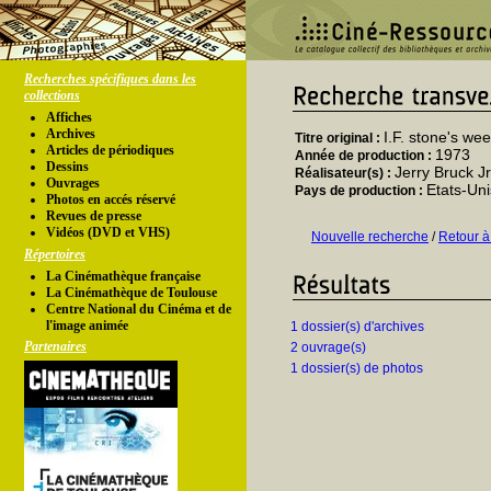
Recherches spécifiques dans les
collections
Affiches
Archives
I.F. stone's wee
Titre original :
Articles de périodiques
1973
Année de production :
Dessins
Jerry Bruck Jr
Réalisateur(s) :
Ouvrages
Etats-Uni
Pays de production :
Photos en accés réservé
Revues de presse
Vidéos (DVD et VHS)
Nouvelle recherche
/
Retour à
Répertoires
La Cinémathèque française
La Cinémathèque de Toulouse
Centre National du Cinéma et de
l'image animée
1 dossier(s) d'archives
Partenaires
2 ouvrage(s)
1 dossier(s) de photos