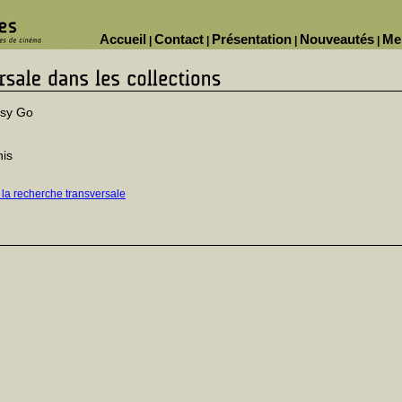
Accueil
Contact
Présentation
Nouveautés
Me
|
|
|
|
sy Go
nis
 la recherche transversale