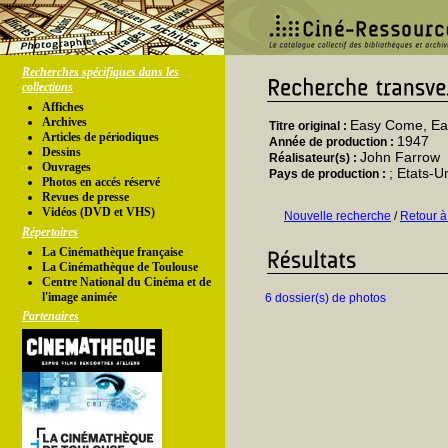
Recherches spécifiques dans les
collections
Affiches
Archives
Easy Come, Ea
Titre original :
Articles de périodiques
1947
Année de production :
Dessins
John Farrow
Réalisateur(s) :
Ouvrages
; Etats-U
Pays de production :
Photos en accés réservé
Revues de presse
Vidéos (DVD et VHS)
Nouvelle recherche
/
Retour à
Répertoires
La Cinémathèque française
La Cinémathèque de Toulouse
Centre National du Cinéma et de
l'image animée
6 dossier(s) de photos
Partenaires