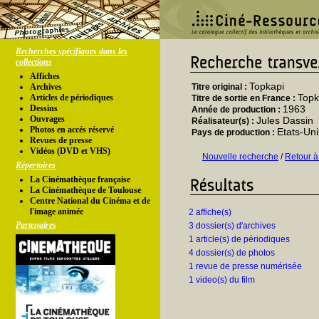
Recherches spécifiques dans les
collections
Affiches
Topkapi
Archives
Titre original :
Topk
Articles de périodiques
Titre de sortie en France :
Dessins
1963
Année de production :
Ouvrages
Jules Dassin
Réalisateur(s) :
Photos en accés réservé
Etats-Uni
Pays de production :
Revues de presse
Vidéos (DVD et VHS)
Nouvelle recherche
/
Retour à
Répertoires
La Cinémathèque française
La Cinémathèque de Toulouse
Centre National du Cinéma et de
l'image animée
2 affiche(s)
Partenaires
3 dossier(s) d'archives
1 article(s) de périodiques
4 dossier(s) de photos
1 revue de presse numérisée
1 video(s) du film