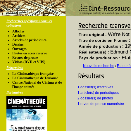
Recherches spécifiques dans les
collections
Affiches
We're Not
Titre original :
Archives
Articles de périodiques
Titre de sortie en France 
Dessins
19
Année de production :
Ouvrages
Edmund G
Réalisateur(s) :
Photos en accés réservé
Etat
Revues de presse
Pays de production :
Vidéos (DVD et VHS)
Nouvelle recherche
/
Retour à
Répertoires
La Cinémathèque française
La Cinémathèque de Toulouse
Centre National du Cinéma et de
l'image animée
1 dossier(s) d'archives
Partenaires
1 article(s) de périodiques
2 dossier(s) de photos
1 revue de presse numérisée