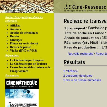
Recherches spécifiques dans les
collections
Affiches
Bachelor p
Titre original :
Archives
Articles de périodiques
Titre de sortie en France 
Dessins
19
Année de production :
Ouvrages
Neal Isra
Réalisateur(s) :
Photos en accés réservé
; Et
Revues de presse
Pays de production :
Vidéos (DVD et VHS)
Nouvelle recherche
/
Retour à
Répertoires
La Cinémathèque française
La Cinémathèque de Toulouse
Centre National du Cinéma et de
l'image animée
1 affiche(s)
Partenaires
2 dossier(s) de photos
1 revue de presse numérisée