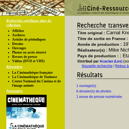
Recherches spécifiques dans les
collections
Affiches
Carnal Kn
Titre original :
Archives
Titre de sortie en France 
Articles de périodiques
19
Dessins
Année de production :
Ouvrages
Mike Nic
Réalisateur(s) :
Photos en accés réservé
; Et
Pays de production :
Revues de presse
(so
Vidéos (DVD et VHS)
Distribué par
Acacias (Les)
Nouvelle recherche
/
Retour à
Répertoires
La Cinémathèque française
La Cinémathèque de Toulouse
Centre National du Cinéma et de
l'image animée
1 ouvrage(s)
Partenaires
6 dossier(s) de photos
1 revue de presse numérisée