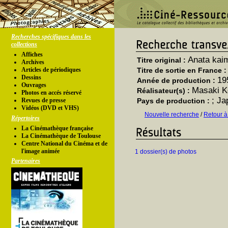
Recherches spécifiques dans les
collections
Affiches
Anata kai
Titre original :
Archives
Articles de périodiques
Titre de sortie en France 
Dessins
19
Année de production :
Ouvrages
Masaki K
Réalisateur(s) :
Photos en accés réservé
; Ja
Revues de presse
Pays de production :
Vidéos (DVD et VHS)
Nouvelle recherche
/
Retour à
Répertoires
La Cinémathèque française
La Cinémathèque de Toulouse
Centre National du Cinéma et de
l'image animée
1 dossier(s) de photos
Partenaires