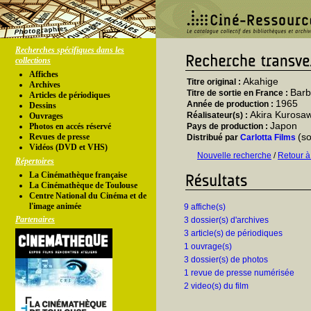
Recherches spécifiques dans les
collections
Affiches
Akahige
Titre original :
Archives
Barb
Titre de sortie en France :
Articles de périodiques
1965
Année de production :
Dessins
Akira Kurosa
Réalisateur(s) :
Ouvrages
Japon
Photos en accés réservé
Pays de production :
(s
Revues de presse
Distribué par
Carlotta Films
Vidéos (DVD et VHS)
Nouvelle recherche
/
Retour à
Répertoires
La Cinémathèque française
La Cinémathèque de Toulouse
Centre National du Cinéma et de
l'image animée
9 affiche(s)
Partenaires
3 dossier(s) d'archives
3 article(s) de périodiques
1 ouvrage(s)
3 dossier(s) de photos
1 revue de presse numérisée
2 video(s) du film