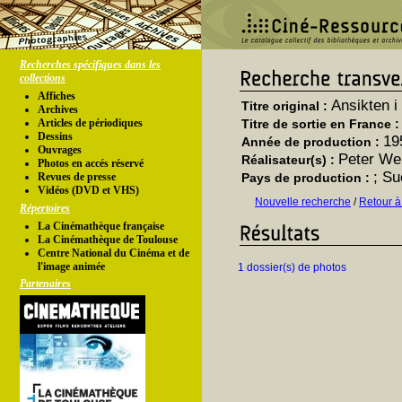
Recherches spécifiques dans les
collections
Affiches
Ansikten i
Titre original :
Archives
Articles de périodiques
Titre de sortie en France 
Dessins
19
Année de production :
Ouvrages
Peter We
Réalisateur(s) :
Photos en accés réservé
; S
Revues de presse
Pays de production :
Vidéos (DVD et VHS)
Nouvelle recherche
/
Retour à
Répertoires
La Cinémathèque française
La Cinémathèque de Toulouse
Centre National du Cinéma et de
l'image animée
1 dossier(s) de photos
Partenaires