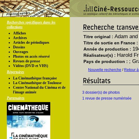
Recherches spécifiques dans les
collections
Affiches
Adam and 
Titre original :
Archives
Articles de périodiques
Titre de sortie en France 
Dessins
19
Année de production :
Ouvrages
Harold F
Réalisateur(s) :
Photos en accés réservé
; G
Revues de presse
Pays de production :
Vidéos (DVD et VHS)
Nouvelle recherche
/
Retour à
Répertoires
La Cinémathèque française
La Cinémathèque de Toulouse
Centre National du Cinéma et de
l'image animée
3 dossier(s) de photos
Partenaires
1 revue de presse numérisée