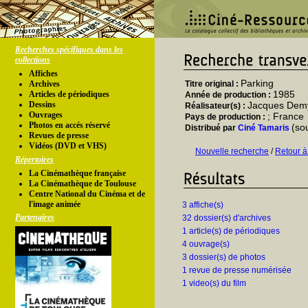
Recherches spécifiques dans les
collections
Affiches
Parking
Archives
Titre original :
1985
Articles de périodiques
Année de production :
Dessins
Jacques Dem
Réalisateur(s) :
Ouvrages
; France
Pays de production :
Photos en accés réservé
(so
Distribué par
Ciné Tamaris
Revues de presse
Vidéos (DVD et VHS)
Nouvelle recherche
/
Retour à
Répertoires
La Cinémathèque française
La Cinémathèque de Toulouse
Centre National du Cinéma et de
l'image animée
3 affiche(s)
Partenaires
32 dossier(s) d'archives
1 article(s) de périodiques
4 ouvrage(s)
3 dossier(s) de photos
1 revue de presse numérisée
1 video(s) du film