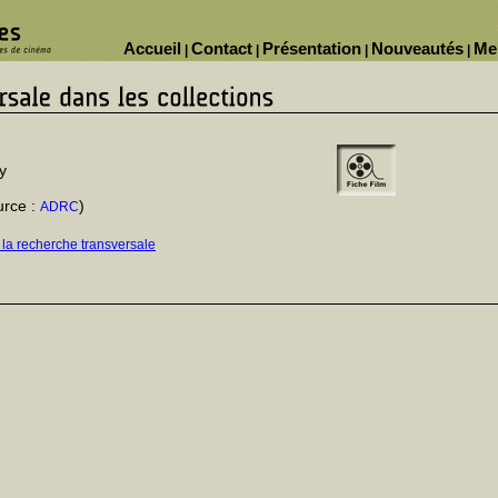
Accueil
Contact
Présentation
Nouveautés
Me
|
|
|
|
y
urce :
)
ADRC
 la recherche transversale