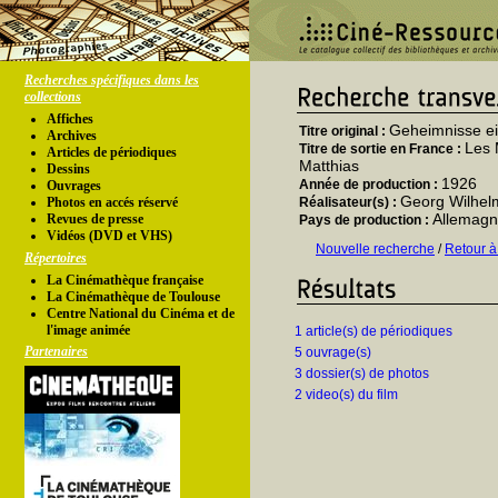
Recherches spécifiques dans les
collections
Affiches
Geheimnisse ei
Titre original :
Archives
Les 
Titre de sortie en France :
Articles de périodiques
Matthias
Dessins
1926
Année de production :
Ouvrages
Georg Wilhel
Photos en accés réservé
Réalisateur(s) :
Allemag
Revues de presse
Pays de production :
Vidéos (DVD et VHS)
Nouvelle recherche
/
Retour à
Répertoires
La Cinémathèque française
La Cinémathèque de Toulouse
Centre National du Cinéma et de
l'image animée
1 article(s) de périodiques
Partenaires
5 ouvrage(s)
3 dossier(s) de photos
2 video(s) du film