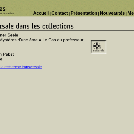
Accueil
Contact
Présentation
Nouveautés
Me
|
|
|
|
ner Seele
Mystères d'une âme = Le Cas du professeur
m Pabst
ne
 la recherche transversale