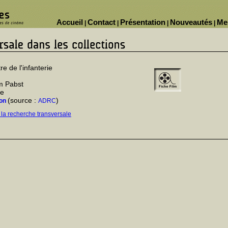
Accueil
Contact
Présentation
Nouveautés
Me
|
|
|
|
re de l'infanterie
m Pabst
ne
(source :
)
on
ADRC
 la recherche transversale