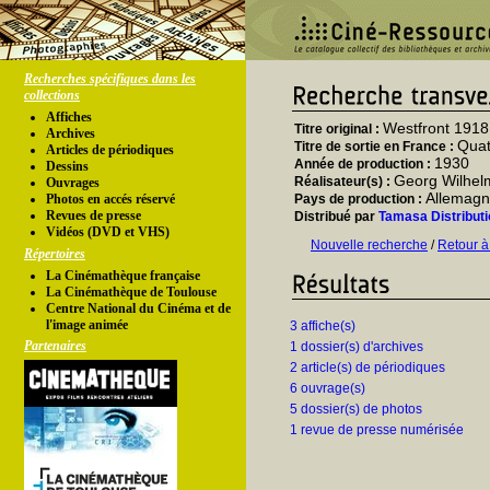
Recherches spécifiques dans les
collections
Affiches
Westfront 1918
Titre original :
Archives
Quat
Titre de sortie en France :
Articles de périodiques
1930
Année de production :
Dessins
Georg Wilhel
Réalisateur(s) :
Ouvrages
Allemag
Photos en accés réservé
Pays de production :
Revues de presse
Distribué par
Tamasa Distributi
Vidéos (DVD et VHS)
Nouvelle recherche
/
Retour à
Répertoires
La Cinémathèque française
La Cinémathèque de Toulouse
Centre National du Cinéma et de
l'image animée
3 affiche(s)
Partenaires
1 dossier(s) d'archives
2 article(s) de périodiques
6 ouvrage(s)
5 dossier(s) de photos
1 revue de presse numérisée