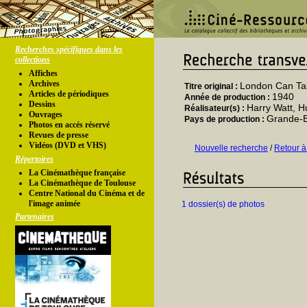
Recherches spécifiques dans les
collections
Affiches
Archives
London Can Tak
Titre original :
Articles de périodiques
1940
Année de production :
Dessins
Harry Watt, 
Réalisateur(s) :
Ouvrages
Grande-
Pays de production :
Photos en accés réservé
Revues de presse
Vidéos (DVD et VHS)
Nouvelle recherche
/
Retour à
Répertoires
La Cinémathèque française
La Cinémathèque de Toulouse
Centre National du Cinéma et de
l'image animée
1 dossier(s) de photos
Partenaires