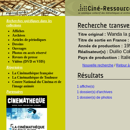
Recherches spécifiques dans les
collections
Affiches
Wanda la 
Titre original :
Archives
Articles de périodiques
Titre de sortie en France 
Dessins
19
Année de production :
Ouvrages
Duilio Col
Réalisateur(s) :
Photos en accés réservé
Itali
Revues de presse
Pays de production :
Vidéos (DVD et VHS)
Nouvelle recherche
/
Retour à
Répertoires
La Cinémathèque française
La Cinémathèque de Toulouse
Centre National du Cinéma et de
l'image animée
1 affiche(s)
Partenaires
1 dossier(s) d'archives
1 dossier(s) de photos