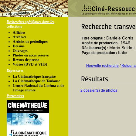
Recherches spécifiques dans les
collections
Affiches
Archives
Daniele Cortis
Titre original :
Articles de périodiques
1946
Année de production :
Dessins
Mario Soldati
Réalisateur(s) :
Ouvrages
Italie
Pays de production :
Photos en accés réservé
Revues de presse
Vidéos (DVD et VHS)
Nouvelle recherche
/
Retour à
Répertoires
La Cinémathèque française
La Cinémathèque de Toulouse
Centre National du Cinéma et de
l'image animée
2 dossier(s) de photos
Partenaires