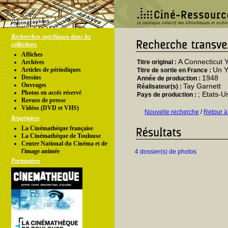
Recherches spécifiques dans les
collections
Affiches
A Connecticut Y
Archives
Titre original :
Un Y
Articles de périodiques
Titre de sortie en France :
Dessins
1948
Année de production :
Ouvrages
Tay Garnett
Réalisateur(s) :
Photos en accés réservé
; Etats-U
Pays de production :
Revues de presse
Vidéos (DVD et VHS)
Nouvelle recherche
/
Retour à
Répertoires
La Cinémathèque française
La Cinémathèque de Toulouse
Centre National du Cinéma et de
l'image animée
4 dossier(s) de photos
Partenaires