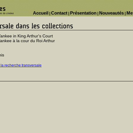
Accueil
Contact
Présentation
Nouveautés
Me
|
|
|
|
ankee in King Arthur's Court
ankee à la cour du Roi Arthur
nis
 la recherche transversale