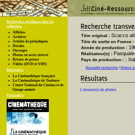
Recherches spécifiques dans les
collections
Affiches
Scacco all
Titre original :
Archives
Articles de périodiques
Titre de sortie en France 
Dessins
19
Année de production :
Ouvrages
Pasquale
Réalisateur(s) :
Photos en accés réservé
; Ita
Revues de presse
Pays de production :
Vidéos (DVD et VHS)
Nouvelle recherche
/
Retour à
Répertoires
La Cinémathèque française
La Cinémathèque de Toulouse
Centre National du Cinéma et de
l'image animée
1 dossier(s) de photos
Partenaires