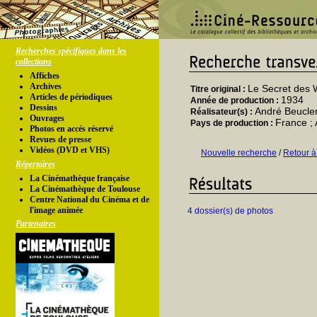
Recherches spécifiques dans les
collections
Affiches
Archives
Le Secret des 
Titre original :
Articles de périodiques
1934
Année de production :
Dessins
André Beucler
Réalisateur(s) :
Ouvrages
France ;
Pays de production :
Photos en accés réservé
Revues de presse
Vidéos (DVD et VHS)
Nouvelle recherche
/
Retour à
Répertoires
La Cinémathèque française
La Cinémathèque de Toulouse
Centre National du Cinéma et de
l'image animée
4 dossier(s) de photos
Partenaires