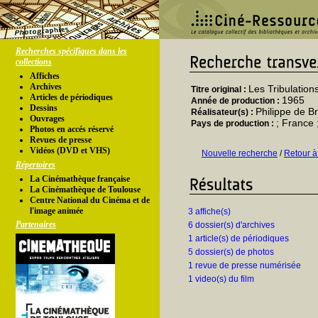
Recherches spécifiques dans les
collections
Affiches
Archives
Les Tribulation
Titre original :
Articles de périodiques
1965
Année de production :
Dessins
Philippe de B
Réalisateur(s) :
Ouvrages
; France ;
Pays de production :
Photos en accés réservé
Revues de presse
Vidéos (DVD et VHS)
Nouvelle recherche
/
Retour à
Répertoires
La Cinémathèque française
La Cinémathèque de Toulouse
Centre National du Cinéma et de
l'image animée
3 affiche(s)
Partenaires
6 dossier(s) d'archives
1 article(s) de périodiques
5 dossier(s) de photos
1 revue de presse numérisée
1 video(s) du film