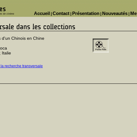
Accueil
Contact
Présentation
Nouveautés
Me
|
|
|
|
s d'un Chinois en Chine
roca
 Italie
 la recherche transversale