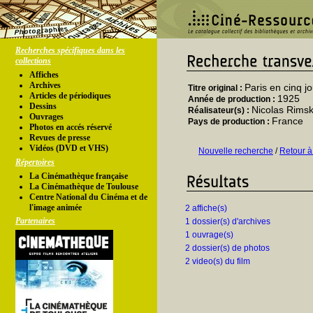
Recherches spécifiques dans les
collections
Affiches
Archives
Paris en cinq j
Titre original :
Articles de périodiques
1925
Année de production :
Dessins
Nicolas Rimsk
Réalisateur(s) :
Ouvrages
France
Pays de production :
Photos en accés réservé
Revues de presse
Vidéos (DVD et VHS)
Nouvelle recherche
/
Retour à
Répertoires
La Cinémathèque française
La Cinémathèque de Toulouse
Centre National du Cinéma et de
l'image animée
2 affiche(s)
Partenaires
1 dossier(s) d'archives
1 ouvrage(s)
2 dossier(s) de photos
2 video(s) du film