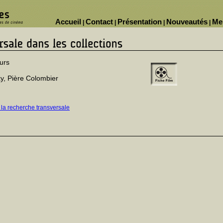
Accueil
Contact
Présentation
Nouveautés
Me
|
|
|
|
ours
y, Pière Colombier
 la recherche transversale