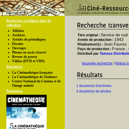
Recherches spécifiques dans les
collections
Affiches
Service de nuit
Archives
Titre original :
1943
Articles de périodiques
Année de production :
Dessins
Jean Faurez
Réalisateur(s) :
Ouvrages
France ; I
Pays de production :
Photos en accés réservé
Distribué par
Tamasa Distributi
Revues de presse
Vidéos (DVD et VHS)
Nouvelle recherche
/
Retour à
Répertoires
La Cinémathèque française
La Cinémathèque de Toulouse
Centre National du Cinéma et de
l'image animée
1 dossier(s) d'archives
Partenaires
3 dossier(s) de photos