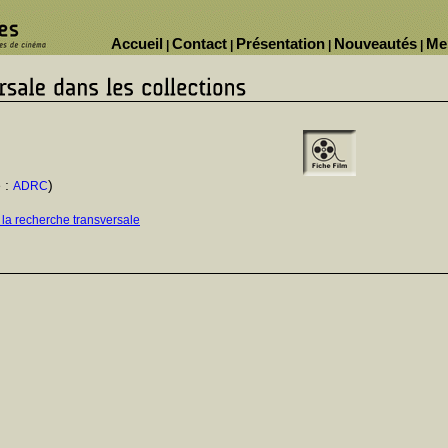
Accueil
Contact
Présentation
Nouveautés
Me
|
|
|
|
 :
)
ADRC
 la recherche transversale