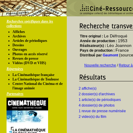
Recherches spécifiques dans les
collections
Affiches
Le Défroqué
Archives
Titre original :
1953
Articles de périodiques
Année de production :
Dessins
Léo Joannon
Réalisateur(s) :
Ouvrages
France
Pays de production :
Photos en accés réservé
(source
Distribué par
Gaumont
Revues de presse
Vidéos (DVD et VHS)
Nouvelle recherche
/
Retour à
Répertoires
La Cinémathèque française
La Cinémathèque de Toulouse
Centre National du Cinéma et de
l'image animée
2 affiche(s)
Partenaires
2 dossier(s) d'archives
1 article(s) de périodiques
4 dossier(s) de photos
1 revue de presse numérisée
2 video(s) du film