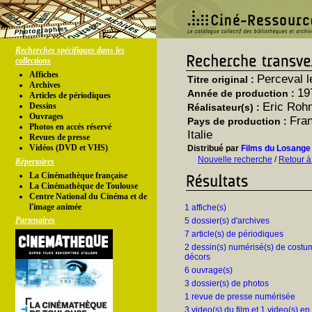
Recherches spécifiques dans les
collections
Affiches
Perceval l
Titre original :
Archives
19
Année de production :
Articles de périodiques
Eric Roh
Dessins
Réalisateur(s) :
Ouvrages
Fran
Pays de production :
Photos en accés réservé
Italie
Revues de presse
Vidéos (DVD et VHS)
Distribué par
Films du Losange 
Nouvelle recherche
/
Retour à
Répertoires
La Cinémathèque française
La Cinémathèque de Toulouse
Centre National du Cinéma et de
l'image animée
1 affiche(s)
Partenaires
5 dossier(s) d'archives
7 article(s) de périodiques
2 dessin(s) numérisé(s) de costu
décors
6 ouvrage(s)
3 dossier(s) de photos
1 revue de presse numérisée
3 video(s) du film et 1 video(s) en