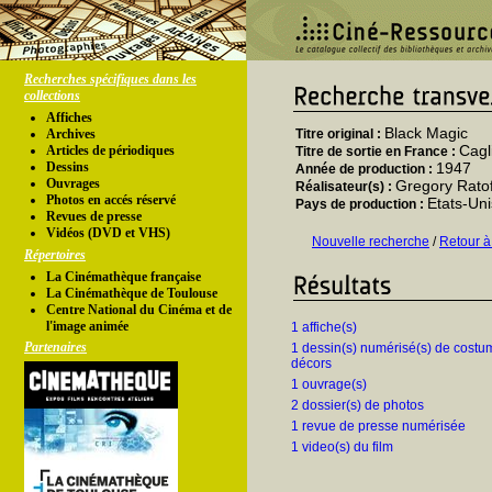
Recherches spécifiques dans les
collections
Affiches
Black Magic
Archives
Titre original :
Cagl
Articles de périodiques
Titre de sortie en France :
Dessins
1947
Année de production :
Ouvrages
Gregory Ratof
Réalisateur(s) :
Photos en accés réservé
Etats-Uni
Pays de production :
Revues de presse
Vidéos (DVD et VHS)
Nouvelle recherche
/
Retour à
Répertoires
La Cinémathèque française
La Cinémathèque de Toulouse
Centre National du Cinéma et de
l'image animée
1 affiche(s)
Partenaires
1 dessin(s) numérisé(s) de costu
décors
1 ouvrage(s)
2 dossier(s) de photos
1 revue de presse numérisée
1 video(s) du film