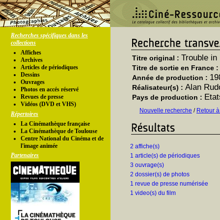
Recherches spécifiques dans les
collections
Affiches
Trouble in
Titre original :
Archives
Articles de périodiques
Titre de sortie en France 
Dessins
19
Année de production :
Ouvrages
Alan Rud
Réalisateur(s) :
Photos en accés réservé
Etat
Revues de presse
Pays de production :
Vidéos (DVD et VHS)
Nouvelle recherche
/
Retour à
Répertoires
La Cinémathèque française
La Cinémathèque de Toulouse
Centre National du Cinéma et de
l'image animée
2 affiche(s)
Partenaires
1 article(s) de périodiques
3 ouvrage(s)
2 dossier(s) de photos
1 revue de presse numérisée
1 video(s) du film