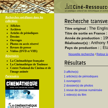
Recherches spécifiques dans les
collections
Affiches
The Englis
Titre original :
Archives
Articles de périodiques
Titre de sortie en France 
Dessins
19
Année de production :
Ouvrages
Anthony 
Réalisateur(s) :
Photos en accés réservé
; Et
Revues de presse
Pays de production :
Vidéos (DVD et VHS)
Nouvelle recherche
/
Retour à
Répertoires
La Cinémathèque française
La Cinémathèque de Toulouse
Centre National du Cinéma et de
l'image animée
3 affiche(s)
Partenaires
1 article(s) de périodiques
1 ouvrage(s)
2 dossier(s) de photos
1 revue de presse numérisée
1 video(s) du film