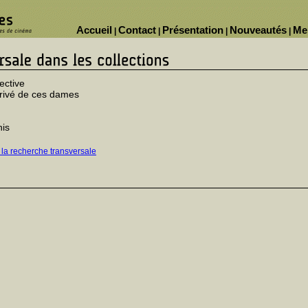
Accueil
Contact
Présentation
Nouveautés
Me
|
|
|
|
ective
rivé de ces dames
nis
 la recherche transversale