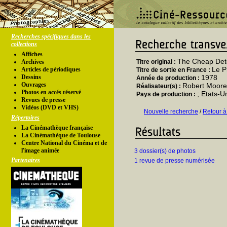
Recherches spécifiques dans les
collections
Affiches
The Cheap Det
Archives
Titre original :
Le P
Articles de périodiques
Titre de sortie en France :
Dessins
1978
Année de production :
Ouvrages
Robert Moore
Réalisateur(s) :
Photos en accés réservé
; Etats-U
Pays de production :
Revues de presse
Vidéos (DVD et VHS)
Nouvelle recherche
/
Retour à
Répertoires
La Cinémathèque française
La Cinémathèque de Toulouse
Centre National du Cinéma et de
l'image animée
3 dossier(s) de photos
Partenaires
1 revue de presse numérisée