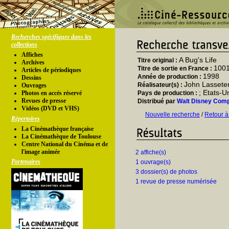
Recherches spécifiques dans les
collections
Affiches
A Bug's Life
Titre original :
Archives
1001
Titre de sortie en France :
Articles de périodiques
1998
Année de production :
Dessins
John Lassete
Réalisateur(s) :
Ouvrages
; Etats-U
Photos en accés réservé
Pays de production :
Revues de presse
Distribué par
Walt Disney Com
Vidéos (DVD et VHS)
Nouvelle recherche
/
Retour à
Répertoires
La Cinémathèque française
La Cinémathèque de Toulouse
Centre National du Cinéma et de
l'image animée
2 affiche(s)
Partenaires
1 ouvrage(s)
3 dossier(s) de photos
1 revue de presse numérisée