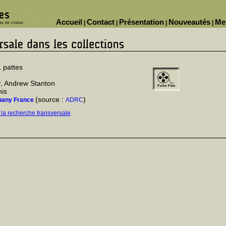
Accueil
Contact
Présentation
Nouveautés
Me
|
|
|
|
 pattes
r, Andrew Stanton
nis
(source :
)
pany France
ADRC
 la recherche transversale