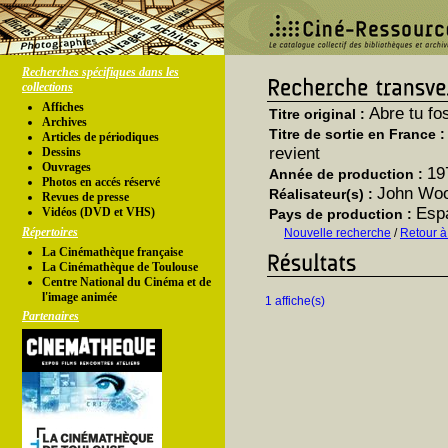
Recherches spécifiques dans les
collections
Affiches
Abre tu fo
Titre original :
Archives
Titre de sortie en France 
Articles de périodiques
revient
Dessins
Ouvrages
19
Année de production :
Photos en accés réservé
John Wo
Réalisateur(s) :
Revues de presse
Espa
Vidéos (DVD et VHS)
Pays de production :
Répertoires
Nouvelle recherche
/
Retour à
La Cinémathèque française
La Cinémathèque de Toulouse
Centre National du Cinéma et de
l'image animée
1 affiche(s)
Partenaires