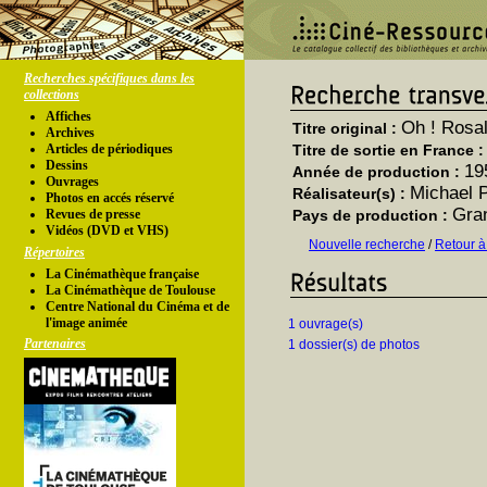
Recherches spécifiques dans les
collections
Affiches
Oh ! Rosal
Titre original :
Archives
Articles de périodiques
Titre de sortie en France 
Dessins
19
Année de production :
Ouvrages
Michael 
Réalisateur(s) :
Photos en accés réservé
Gra
Revues de presse
Pays de production :
Vidéos (DVD et VHS)
Nouvelle recherche
/
Retour à
Répertoires
La Cinémathèque française
La Cinémathèque de Toulouse
Centre National du Cinéma et de
l'image animée
1 ouvrage(s)
Partenaires
1 dossier(s) de photos