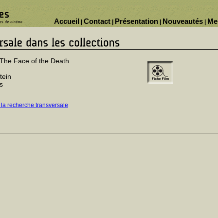
Accueil
Contact
Présentation
Nouveautés
Me
|
|
|
|
 The Face of the Death
tein
s
 la recherche transversale