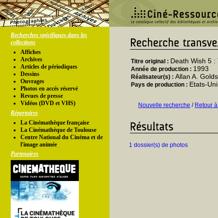
Recherches spécifiques dans les
collections
Affiches
Archives
Death Wish 5 :
Titre original :
Articles de périodiques
1993
Année de production :
Dessins
Allan A. Golds
Réalisateur(s) :
Ouvrages
Etats-Uni
Pays de production :
Photos en accés réservé
Revues de presse
Vidéos (DVD et VHS)
Nouvelle recherche
/
Retour à
Répertoires
La Cinémathèque française
La Cinémathèque de Toulouse
Centre National du Cinéma et de
l'image animée
1 dossier(s) de photos
Partenaires