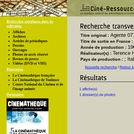
Recherches spécifiques dans les
collections
Affiches
Agente 077
Titre original :
Archives
Articles de périodiques
Titre de sortie en France 
Dessins
19
Année de production :
Ouvrages
Terence 
Réalisateur(s) :
Photos en accés réservé
; It
Revues de presse
Pays de production :
Vidéos (DVD et VHS)
Nouvelle recherche
/
Retour à
Répertoires
La Cinémathèque française
La Cinémathèque de Toulouse
Centre National du Cinéma et de
l'image animée
1 affiche(s)
Partenaires
1 dossier(s) de photos