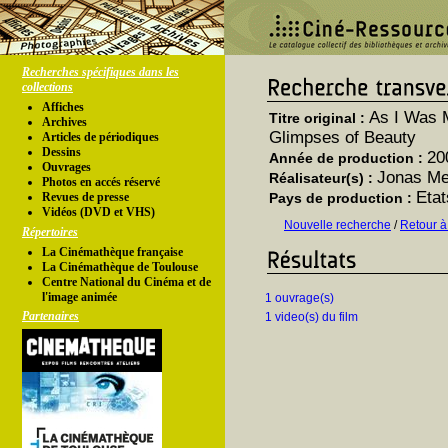
Recherches spécifiques dans les
collections
Affiches
As I Was 
Titre original :
Archives
Glimpses of Beauty
Articles de périodiques
Dessins
20
Année de production :
Ouvrages
Jonas M
Réalisateur(s) :
Photos en accés réservé
Etat
Revues de presse
Pays de production :
Vidéos (DVD et VHS)
Nouvelle recherche
/
Retour à
Répertoires
La Cinémathèque française
La Cinémathèque de Toulouse
Centre National du Cinéma et de
l'image animée
1 ouvrage(s)
Partenaires
1 video(s) du film