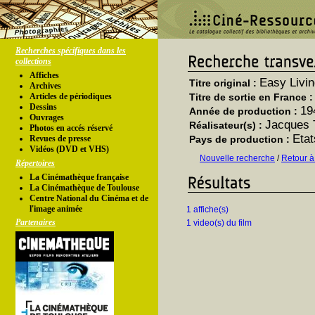
Recherches spécifiques dans les
collections
Affiches
Easy Livi
Titre original :
Archives
Articles de périodiques
Titre de sortie en France 
Dessins
19
Année de production :
Ouvrages
Jacques 
Réalisateur(s) :
Photos en accés réservé
Etat
Revues de presse
Pays de production :
Vidéos (DVD et VHS)
Nouvelle recherche
/
Retour à
Répertoires
La Cinémathèque française
La Cinémathèque de Toulouse
Centre National du Cinéma et de
l'image animée
1 affiche(s)
Partenaires
1 video(s) du film