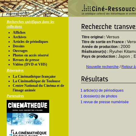
Recherches spécifiques dans les
collections
Affiches
Versus
Archives
Titre original :
Versu
Articles de périodiques
Titre de sortie en France :
Dessins
2000
Année de production :
Ouvrages
Ryuhei Kitam
Réalisateur(s) :
Photos en accés réservé
Japon ; E
Pays de production :
Revues de presse
Vidéos (DVD et VHS)
Nouvelle recherche
/
Retour à
Répertoires
La Cinémathèque française
La Cinémathèque de Toulouse
Centre National du Cinéma et de
l'image animée
1 article(s) de périodiques
Partenaires
1 dossier(s) de photos
1 revue de presse numérisée