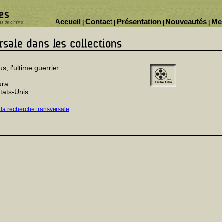
Accueil
Contact
Présentation
Nouveautés
Me
|
|
|
|
s, l'ultime guerrier
ura
tats-Unis
 la recherche transversale