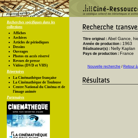
Recherches spécifiques dans les
collections
Affiches
Archives
Abel Gance, hi
Titre original :
Articles de périodiques
1963
Année de production :
Dessins
Nelly Kaplan
Réalisateur(s) :
Ouvrages
France
Pays de production :
Photos en accés réservé
Revues de presse
Vidéos (DVD et VHS)
Nouvelle recherche
/
Retour à
Répertoires
La Cinémathèque française
La Cinémathèque de Toulouse
Centre National du Cinéma et de
l'image animée
Partenaires