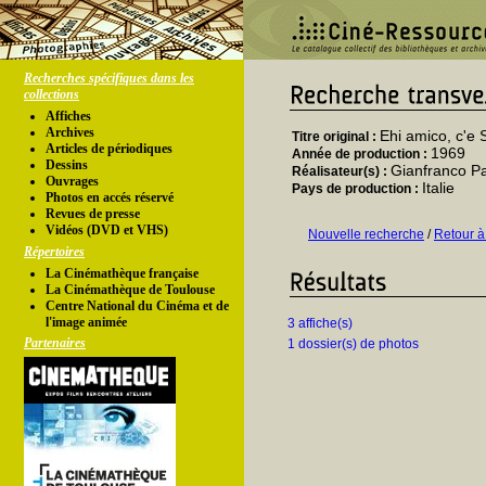
Recherches spécifiques dans les
collections
Affiches
Archives
Ehi amico, c'e 
Titre original :
Articles de périodiques
1969
Année de production :
Dessins
Gianfranco Pa
Réalisateur(s) :
Ouvrages
Italie
Pays de production :
Photos en accés réservé
Revues de presse
Vidéos (DVD et VHS)
Nouvelle recherche
/
Retour à
Répertoires
La Cinémathèque française
La Cinémathèque de Toulouse
Centre National du Cinéma et de
l'image animée
3 affiche(s)
Partenaires
1 dossier(s) de photos