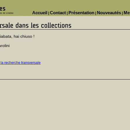
Accueil
Contact
Présentation
Nouveautés
Me
|
|
|
|
Sabata, hai chiuso !
rolini
 la recherche transversale