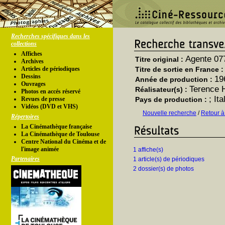
Recherches spécifiques dans les
collections
Affiches
Agente 07
Titre original :
Archives
Articles de périodiques
Titre de sortie en France 
Dessins
19
Année de production :
Ouvrages
Terence 
Réalisateur(s) :
Photos en accés réservé
; It
Revues de presse
Pays de production :
Vidéos (DVD et VHS)
Nouvelle recherche
/
Retour à
Répertoires
La Cinémathèque française
La Cinémathèque de Toulouse
Centre National du Cinéma et de
l'image animée
1 affiche(s)
Partenaires
1 article(s) de périodiques
2 dossier(s) de photos